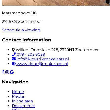
Marsmanhove 116
2726 CS Zoetermeer
Schedule a viewing
Contact information
Willem Dreeslaan 228, 2729NJ Zoetermeer
079 - 203 3059
info@kleurrijkmakelaars.nl
www.kleurrijkmakelaars.nl
Navigation
Home
Media
In the area
Documents