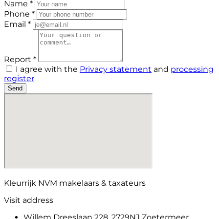
Name *
Phone *
Email *
Report *
I agree with the
Privacy statement
and
processing
register
Send
Kleurrijk NVM makelaars & taxateurs
Visit address
Willem Dreeslaan 228, 2729NJ Zoetermeer