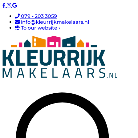
079 - 203 3059
info@kleurrijkmakelaars.nl
To our website ›